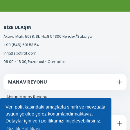
BIZE ULAŞIN
Akova Mah. 5038. Sk. No:8 54300 Hendek/Sakarya
+90 (545) 691 53 54
info@spotiraf.com
08:00 - 18:00, Pazartesi - Cumartesi
MANAV REYONU
Ahşap Manav Reyonu
Manav Reyonu Fiyatları
Veri politikasındaki amaçlarla sınırlı ve mevzuata
uygun şekilde çerez konumlandırmaktayız.
Detaylar için veri politikamızı inceleyebilirsiniz.
İçecek Reyonu
Gizlilik Politikası.