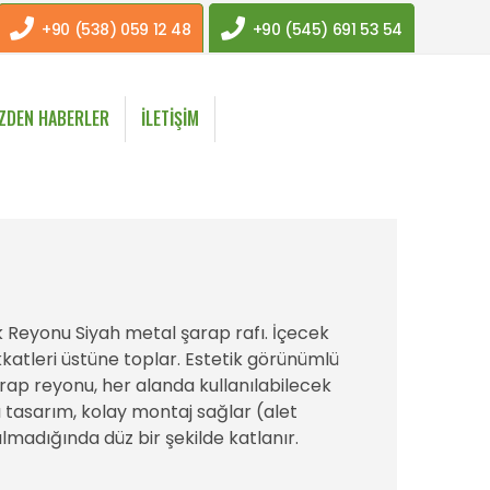
+90 (538) 059 12 48
+90 (545) 691 53 54
IZDEN HABERLER
İLETIŞIM
k Reyonu Siyah metal şarap rafı. İçecek
ikkatleri üstüne toplar. Estetik görünümlü
rap reyonu, her alanda kullanılabilecek
lı tasarım, kolay montaj sağlar (alet
lmadığında düz bir şekilde katlanır.