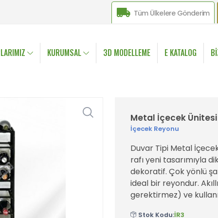
Tüm Ülkelere Gönderim
LARIMIZ
KURUMSAL
3D MODELLEME
E KATALOG
B
Metal İçecek Ünitesi
İçecek Reyonu
Duvar Tipi Metal İçece
rafı yeni tasarımıyla d
dekoratif. Çok yönlü şa
ideal bir reyondur. Akıl
gerektirmez) ve kullanı
Stok Kodu:
İR3