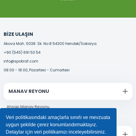
BIZE ULAŞIN
Akova Mah. 5038. Sk. No:8 54300 Hendek/Sakarya
+90 (545) 691 53 54
info@spotiraf.com
08:00 - 18:00, Pazartesi - Cumartesi
MANAV REYONU
Ahşap Manav Reyonu
Manav Reyonu Fiyatları
Veri politikasındaki amaçlarla sınırlı ve mevzuata
uygun şekilde çerez konumlandırmaktayız.
Detaylar için veri politikamızı inceleyebilirsiniz.
İçecek Reyonu